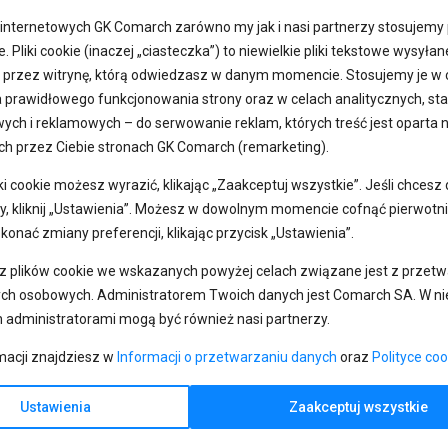
internetowych GK Comarch zarówno my jak i nasi partnerzy stosujemy pl
. Pliki cookie (inaczej „ciasteczka”) to niewielkie pliki tekstowe wysyłan
i przez witrynę, którą odwiedzasz w danym momencie. Stosujemy je w 
 prawidłowego funkcjonowania strony oraz w celach analitycznych, sta
ych i reklamowych – do serwowanie reklam, których treść jest oparta 
h przez Ciebie stronach GK Comarch (remarketing).
ki cookie możesz wyrazić, klikając „Zaakceptuj wszystkie”. Jeśli chces
y, kliknij „Ustawienia”. Możesz w dowolnym momencie cofnąć pierwotni
konać zmiany preferencji, klikając przycisk „Ustawienia”.
 z plików cookie we wskazanych powyżej celach związane jest z przet
ch osobowych. Administratorem Twoich danych jest Comarch SA. W ni
 administratorami mogą być również nasi partnerzy.
macji znajdziesz w
Informacji o przetwarzaniu danych
oraz
Polityce coo
Ustawienia
Zaakceptuj wszystkie