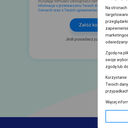
Na stronach 
targetowanie
przeglądark
zapewnienia
marketingow
odwiedzanyc
Zgodę na pli
swoje wybor
zgodę lub do
Korzystanie
Twoich dany
przypadkach
Więcej infor