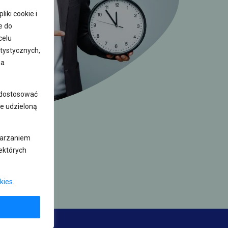
iki cookie i
e do
celu
tystycznych,
na
z dostosować
e udzieloną
warzaniem
ektórych
kies
.